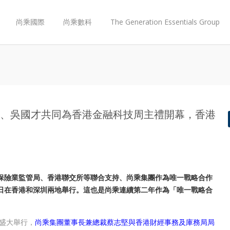
尚乘國際
尚乘數科
The Generation Essentials Group
堅與劉怡翔、吳國才共同為香港金融科技周主禮開幕，香港
保險業監管局、香港聯交所等聯合支持、尚乘集團作為唯一戰略合作
1月8日在香港和深圳兩地舉行。這也是尚乘連續第二年作為「唯一戰略合
廳盛大舉行，
尚乘集團董事長兼總裁蔡志堅與香港財經事務及庫務局局