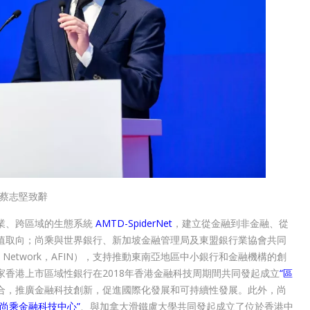
蔡志堅致辭
業、跨區域的生態系統
AMTD-SpiderNet
，建立從金融到非金融、從
值取向；尚乘與世界銀行、新加坡金融管理局及東盟銀行業協會共同
novation Network，AFIN），支持推動東南亞地區中小銀行和金融機構的創
香港上市區域性銀行在2018年香港金融科技周期間共同發起成立
“區
合，推廣金融科技創新，促進國際化發展和可持續性發展。此外，尚
“尚乘金融科技中心”
、與加拿大滑鐵盧大學共同發起成立了位於香港中