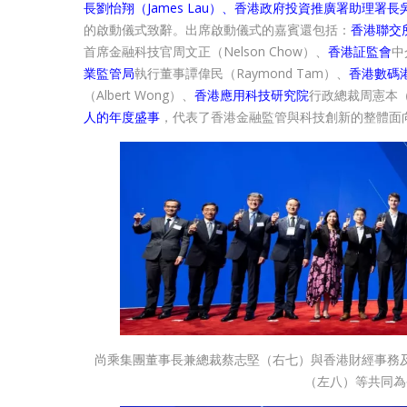
長劉怡翔（James Lau）、香港政府投資推廣署助理署長吳
的啟動儀式致辭。出席啟動儀式的嘉賓還包括：
香港聯交
首席金融科技官周文正（Nelson Chow）、
香港証監會
中
業監管局
執行董事譚偉民（Raymond Tam）、
香港數碼
（Albert Wong）、
香港應用科技研究院
行政總裁周憲本（H
人的年度盛事
，代表了香港金融監管與科技創新的整體面
尚乘集團董事長兼總裁蔡志堅（右七）與香港財經事務
（左八）等共同為