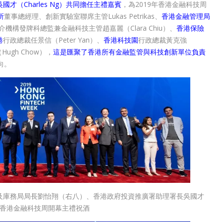
國才（Charles Ng）共同擔任主禮嘉賓
，為2019年香港金融科技周
所
董事總經理、創新實驗室聯席主管Lukas Petrikas、
香港金融管理局
介機構發牌科總監兼金融科技主管趙嘉麗（Clara Chiu）、
香港保險
港
行政總裁任景信（Peter Yan）、
香港科技園
行政總裁黃克強
ugh Chow），
這是匯聚了香港所有金融監管與科技創新單位負責
向。
及庫務局局長劉怡翔（右八）、香港政府投資推廣署助理署長吳國才
香港金融科技周開幕主禮祝酒