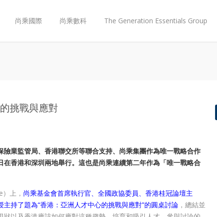
尚乘國際
尚乘數科
The Generation Essentials Group
才中心的挑戰與應對
保險業監管局、香港聯交所等聯合支持、尚乘集團作為唯一戰略合作
1月8日在香港和深圳兩地舉行。這也是尚乘連續第二年作為「唯一戰略合
ge）上，
尚乘基金會首席執行官、全國政協委員、香港桂冠論壇主
主持了題為“香港：亞洲人才中心的挑戰與應對”的圓桌討論
，總結並
現狀以及香港應該如何應對這種趨勢，培育和吸引人才。參與討論的