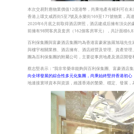
本次交易對應物業價值12億港幣，尚乘地產有權利可在
香港上環文咸西街5至7號及永樂街169至171號物業，高
2020年6月底之前取得酒店牌照，酒店建成后擁有頂尖
前擁有98間客房及套房（162個客房單元），共計面積6,8
百利保集團與富豪酒店集團均為香港富豪家族羅旭瑞先生
與樓宇相關業務、酒店擁有、酒店經營及管理、資產管理
團為百利保集團的附屬公司，主要從事房地產及酒店開發
蔡志堅表示：“我非常榮幸能夠與百利保集團、富豪酒店
向全球發展的綜合性多元化集團，尚乘始終堅持香港初心
地連接寰球資本與資源，維護香港的繁榮、穩定、發展，