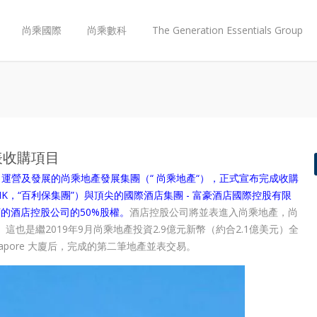
尚乘國際
尚乘數科
The Generation Essentials Group
表收購項目
運營及發展的尚乘地產發展集團（“ 尚乘地產“），正式宣布完成收購
HK，“百利保集團”）與頂尖的國際酒店集團 - 富豪酒店國際控股有限
下的酒店控股公司的50%股權。
酒店控股公司將並表進入尚乘地產，尚
也是繼2019年9月尚乘地產投資2.9億元新幣（約合2.1億美元）全
Singapore 大廈后，完成的第二筆地產並表交易。