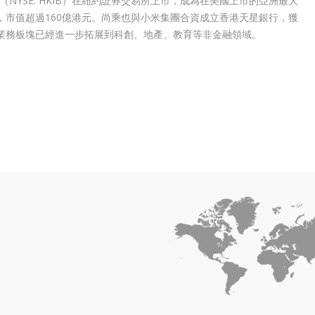
NYSE: HKIB）在紐約証券交易所上市，成為在美國上市的亞洲最大
市值超過160億港元。尚乘也與小米集團合資成立香港天星銀行，獲
業務板塊已經進一步拓展到科創、地產、教育等非金融領域。