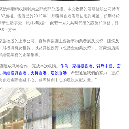
未來幾年繼續收購剩余全部或部分股權。本次收購的酒店控股公司持有
達32層樓。酒店已於2019年11月獲得香港酒店佔用許可証，預期將於
的豪華生活享受、風格和設計，配套一系列具時代感的設施和服務，目
38平方米。
家族控股的上市公司。百利保集團主要從事物業發展及投資、建筑及
、飛機擁有及租賃，以及其他投資（包括金融業投資）。富豪酒店集
和經營業務的企業集團。
集團達成戰略合作，完成本次收購。
作為一家植根香港、背靠中國、面
，持續投資香港，支持香港，建設香港
，希望通過我們的努力，更好
為香港國際金融中心、國際科創中心的建設貢獻力量。"