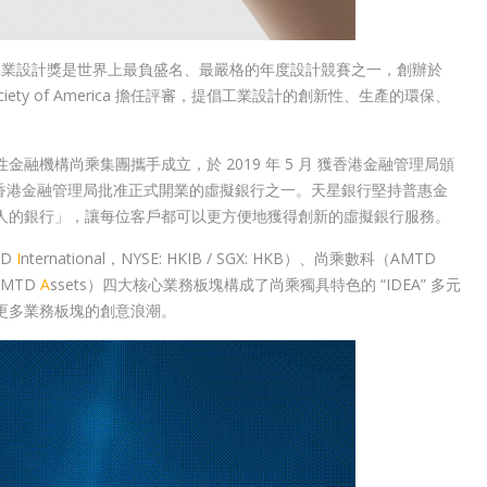
 Awards 美國國際工業設計獎是世界上最負盛名、最嚴格的年度設計競賽之一，創辦於
s Society of America 擔任評審，提倡工業設計的創新性、生產的環保、
機構尚乘集團攜手成立，於 2019 年 5 月 獲香港金融管理局頒
得香港金融管理局批准正式開業的虛擬銀行之一。天星銀行堅持普惠金
人的銀行」，讓每位客戶都可以更方便地獲得創新的虛擬銀行服務。
TD
I
nternational，NYSE: HKIB / SGX: HKB）、尚乘數科（AMTD
AMTD
A
ssets）四大核心業務板塊構成了尚乘獨具特色的 “IDEA” 多元
更多業務板塊的創意浪潮。