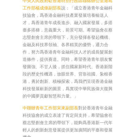
中央人民政府駐香港特別行政區聯絡辦公室港島
工作部楊成偉副部長
說：「成立香港青年金融科
技協會，爲香港金融科技產業發展培養輸送人
才，爲香港青年成長進步、融入國家發展，多搭
臺多搭梯，意義重大，前景可期。希望協會在蔡
志堅創會主席的帶領下，充分發揮各發起機構、
金融及科技界領袖、各界精英的優勢，通力合
作，努力爲香港青年金融科技人才的成長髮展創
造條件，提供賽道。同時，希望香港青年朋友奮
發圖強、不甘人後，抓住國家新時代、香港新階
段的歷史性機遇，放眼世界、背靠祖國、紮根香
港，勇於創新、積極探索，爲我們呈現香港金融
科技發展嶄新的圖景，爲實現中華民族偉大復興
的中國夢貢獻智慧和力量。」
中聯辦青年工作部宋來副部長
對於香港青年金融
科技協會的成立表達了肯定與支持，希望協會在
蔡志堅創會主席的帶領下，能夠爲香港新一代年
輕人的創新創意發展提供更加廣闊的平臺和發展