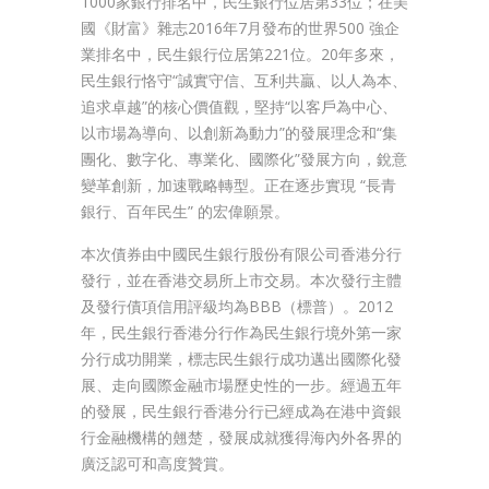
1000家銀行排名中，民生銀行位居第33位；在美
國《財富》雜志2016年7月發布的世界500 強企
業排名中，民生銀行位居第221位。20年多來，
民生銀行恪守“誠實守信、互利共贏、以人為本、
追求卓越”的核心價值觀，堅持“以客戶為中心、
以市場為導向、以創新為動力”的發展理念和“集
團化、數字化、專業化、國際化”發展方向，銳意
變革創新，加速戰略轉型。正在逐步實現 “長青
銀行、百年民生” 的宏偉願景。
本次債券由中國民生銀行股份有限公司香港分行
發行，並在香港交易所上市交易。本次發行主體
及發行債項信用評級均為BBB（標普）。2012
年，民生銀行香港分行作為民生銀行境外第一家
分行成功開業，標志民生銀行成功邁出國際化發
展、走向國際金融市場歷史性的一步。經過五年
的發展，民生銀行香港分行已經成為在港中資銀
行金融機構的翹楚，發展成就獲得海內外各界的
廣泛認可和高度贊賞。