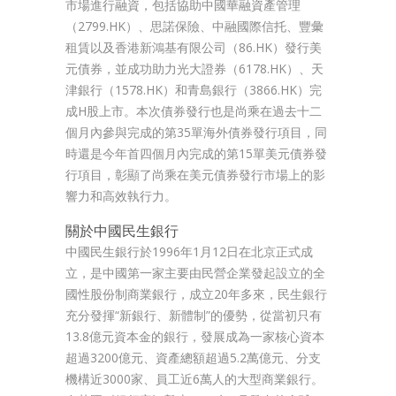
市場進行融資，包括協助中國華融資產管理
（2799.HK）、思諾保險、中融國際信托、豐彙
租賃以及香港新鴻基有限公司（86.HK）發行美
元債券，並成功助力光大證券（6178.HK）、天
津銀行（1578.HK）和青島銀行（3866.HK）完
成H股上市。本次債券發行也是尚乘在過去十二
個月內參與完成的第35單海外債券發行項目，同
時還是今年首四個月內完成的第15單美元債券發
行項目，彰顯了尚乘在美元債券發行市場上的影
響力和高效執行力。
關於中國民生銀行
中國民生銀行於1996年1月12日在北京正式成
立，是中國第一家主要由民營企業發起設立的全
國性股份制商業銀行，成立20年多來，民生銀行
充分發揮“新銀行、新體制”的優勢，從當初只有
13.8億元資本金的銀行，發展成為一家核心資本
超過3200億元、資產總額超過5.2萬億元、分支
機構近3000家、員工近6萬人的大型商業銀行。