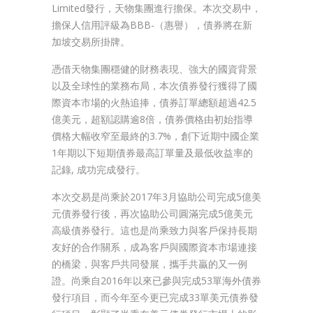
Limited發行，天物集團進行擔保。本次交易中，
擔保人信用評級為BBB-（惠譽），債券將在新
加坡交易所掛牌。
憑借天物集團穩健的財務表現、強大的國資背景
以及全球性的業務布局，本次債券發行獲得了國
際資本市場的火熱追捧，債券訂單總額超過42.5
億美元，超額認購逾8倍，債券價格由初始指導
價格大幅收窄至最終的3.7%，創下近期中國企業
1年期以下短期債券最高訂單量及最低收益率的
記錄, 成功完成發行。
本次交易是尚乘於2017年3月協助公司完成5億美
元債券發行後，再次協助公司圓滿完成5億美元
高級債券發行。這也是尚乘致力與客戶保持長期
友好的合作關系，成為客戶與國際資本市場連接
的橋梁，與客戶共同發展，攜手共贏的又一例
證。尚乘自2016年以來已參與完成53單海外債券
發行項目，而今年至今更已完成33單美元債券發