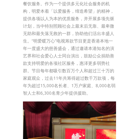
餐饮服务。作为一个提供多元化社会服务的机
构，明爱本着「以爱服务，缔造希望」的精神，
提供各项以人为本的优质服务，并开展多项先驱
计划，当中特别照顾社会上最末后无靠、最卑微
无助和最失落无救的一群，协助他们活出丰盛人
生。“明爱暖万心”电视筹款节目更是香港本地一
年一度盛大的慈善盛会，通过邀请本港知名的演
艺界和社会爱心人士同台演出，鼓励公众捐助善
款支持明爱的各项社区服务，惠泽更多弱势社
群。节目每年都吸引数百万个人和超过三十万的
家庭观众，过去11年共筹得超过数千万款项，每
年为超过15,000名长者、1万户家庭、8,000名弱
智人士和6,300名青少年提供援助。