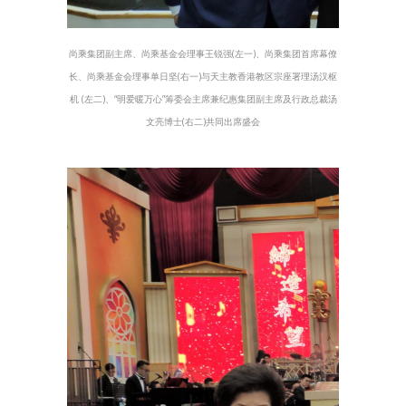
尚乘集团副主席、尚乘基金会理事王锐强(左一)、尚乘集团首席幕僚
长、尚乘基金会理事单日坚(右一)与天主教香港教区宗座署理汤汉枢
机 (左二)、“明爱暖万心”筹委会主席兼纪惠集团副主席及行政总裁汤
文亮博士(右二)共同出席盛会