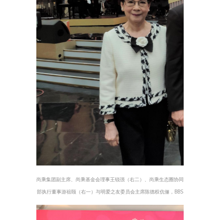
尚乘集团副主席、尚乘基金会理事王锐强（右二）、尚乘生态圈协同
部执行董事游祖颐（右一）与明爱之友委员会主席陈德权伉俪，BBS