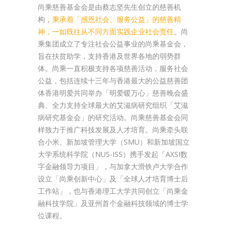
尚乘慈善基金会是由蔡志坚先生创立的慈善机
构，
秉承着「感恩社会、服务公益」的慈善精
神，一如既往从不同方面实践企业社会责任
。尚
乘集团成立了专注社会公益事业的尚乘基金会，
旨在扶贫助学，支持香港及世界各地的弱势群
体。尚乘一直积极支持各项慈善活动，服务社会
公益，包括连续十三年与香港最大的公益慈善团
体香港明爱共同举办「明爱暖万心」慈善晚会盛
典、全力支持全球最大的艾滋病研究组织「艾滋
病研究基金会」的研究活动。尚乘慈善基金会同
样致力于推广科技发展及人才培育。尚乘牵头联
合小米、新加坡管理大学（SMU）和新加坡国立
大学系统科学院（NUS-ISS）携手发起「AXSI数
字金融领导力项目」，与加拿大滑铁卢大学合作
设立「尚乘创新中心」及「全球人才培育博士后
工作站」，也与香港理工大学共同创立「尚乘金
融科技学院」及亚州首个金融科技领域的博士学
位课程。