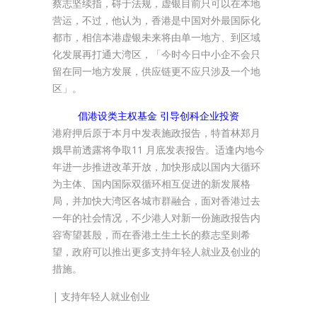
蔡志坚续指，碍于法规，虚银目前只可以在本地
营运，不过，他认为，香港是中国对外最国际化
都市，相信本港虚银未来将由单一地方、到区域
化发展再打通大湾区，「今时今日中小企不会只
留在同一地方发展，供应链更不应只涉及一个地
区」。
倡港设类主权基金 引导创科企业投资
港府押后原于本月中发表施政报告，特首林郑月
娥早前透露将争取11 月底发表报告。适逢内地今
年进一步推进改革开放，加快形成以国内大循环
为主体、国内国际双循环相互促进的新发展格
局，并加快大湾区各城市群融合，面对香港过去
一年的社会情况，不少港人对新一份施政报告内
容寄望甚殷，而在香港土生土长的蔡志坚则希
望，政府可以推出更多支持年轻人就业及创业的
措施。
| 支持年轻人就业创业