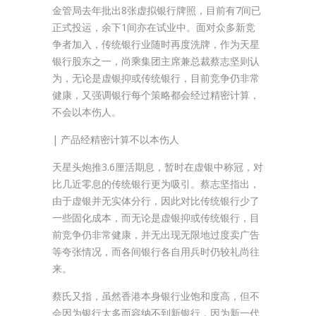
金管局去年批出8张虚拟银行牌照，目前有7间已
正式投运，余下1间亦在试业中。面对众多新竞
争者加入，传统银行业随时再度洗牌，作为天星
银行股东之一，尚乘集团主席兼总裁蔡志坚则认
为，无论是虚银抑或传统银行，目前竞争仍非常
健康，又强调银行每个策略都会经过精密计算，
不会以本伤人。
| 产品经精密计算不以本伤人
天星头炮推3.6厘活期息，暂时在虚银中称冠，对
比几近零息的传统银行更为吸引。蔡志坚指出，
由于虚银并无实体分行，因此对比传统银行少了
一些固化成本，而无论是虚银抑或传统银行，目
前竞争仍非常健康，并无出现无限地过度卖广告
等夸张情况，而各间银行各自用兵时仍较礼尚往
来。
蔡氏又指，虽然香港本身银行业饱和度高，但不
会因为银行太多而容纳不到新银行，因为新一代