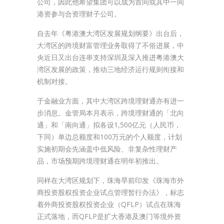
公司，因此他希望集团可以成为首间或其中一间
港资参与合资理财子公司。
自去年《粤港澳大湾区发展规划纲要》出台后，
大湾区的跨境财富管理业务取得了不俗进展，中
央近日又出台连串支持深圳及深入推进粤港澳大
湾区发展的政策，推动三地经济运行规则衔接和
机制对接。
于金融业方面，其中大湾区跨境理财通亦有进一
步消息。金管局本月表示，跨境理财通的「北向
通」和「南向通」拟各设1,500亿元（人民币，
下同）单边总额度和100万元的个人额度，计划
实施初期会先涵盖中低风险、非复杂性理财产
品，市场预期跨境理财通在明年初推出。
同样在大湾区规划下，珠海早前印发《珠海市外
商投资股权投资企业试点管理暂行办法》，标志
着外商投资股权投资企业（QFLP）试点在珠海
正式落地，而QFLP是扩大香港及澳门等境外资