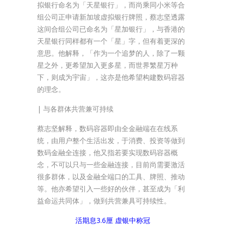
拟银行命名为「天星银行」，而尚乘同小米等合
组公司正申请新加坡虚拟银行牌照，蔡志坚透露
这间合组公司已命名为「星加银行」，与香港的
天星银行同样都有一个「星」字，但有着更深的
意思。他解释，「作为一个追梦的人，除了一颗
星之外，更希望加入更多星，而世界繁星万种
下，则成为宇宙」，这亦是他希望构建数码容器
的理念。
| 与各群体共营兼可持续
蔡志坚解释，数码容器即由全金融端在在线系
统，由用户整个生活出发，于消费、投资等做到
数码金融全连接，他又指若要实现数码容器概
念，不可以只与一些金融连接，目前尚需要激活
很多群体，以及金融全端口的工具、牌照、推动
等。他亦希望引入一些好的伙伴，甚至成为「利
益命运共同体」，做到共营兼具可持续性。
活期息3.6厘 虚银中称冠