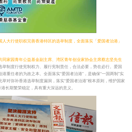
国人大行使职权完善香港特区的选举制度，全面落实「爱国者治港」
共同家园青年公益基金副主席、湾区青年创业家协会主席蔡志坚先生
选举制度行使宪制权力、履行宪制责任，合法必要，势在必行。爱国
港重任者的为政之本。全面落实“爱国者治港”，是确保“一国两制”实
举对弥补香港选举制度漏洞，落实“爱国者治港”根本原则，维护国家
香港长期繁荣稳定，具有重大深远的意义。