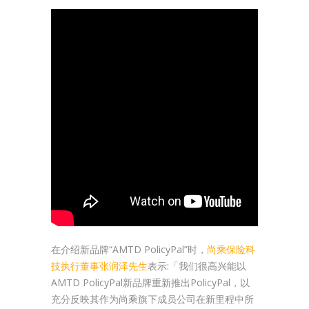
在介绍新品牌“AMTD PolicyPal”时，
尚乘保险科
技执行董事张润泽先生
表示:「我们很高兴能以
AMTD PolicyPal新品牌重新推出PolicyPal，以
充分反映其作为尚乘旗下成员公司在新里程中所