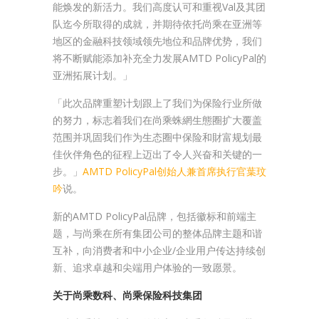
能焕发的新活力。我们高度认可和重视Val及其团
队迄今所取得的成就，并期待依托尚乘在亚洲等
地区的金融科技领域领先地位和品牌优势，我们
将不断赋能添加补充全力发展AMTD PolicyPal的
亚洲拓展计划。」
「此次品牌重塑计划跟上了我们为保险行业所做
的努力，标志着我们在尚乘蛛網生態圈扩大覆盖
范围并巩固我们作为生态圈中保险和財富规划最
佳伙伴角色的征程上迈出了令人兴奋和关键的一
步。」
AMTD PolicyPal创始人兼首席执行官葉玟
吟
说。
新的AMTD PolicyPal品牌，包括徽标和前端主
题，与尚乘在所有集团公司的整体品牌主题和谐
互补，向消费者和中小企业/企业用户传达持续创
新、追求卓越和尖端用户体验的一致愿景。
关于尚乘数科、尚乘保险科技集团