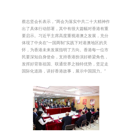
蔡志坚会长表示，“两会为落实中共二十大精神作
出了具体行动部署，其中有很大篇幅对香港有重
要启示。习近平主席高度重视港澳之发展，充分
体现了中央在“一国两制”实践下对港澳地区的关
怀，为香港未来发展指明了方向。香港每一位市
民要深知自身使命，支持香港扮演好桥梁角色，
发挥好背靠祖国、联通世界之独特优势，坚定走
国际化道路，讲好香港故事，展示中国国力。”