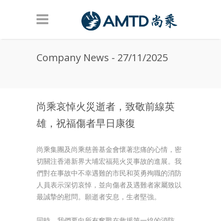
Skip to main content
Company News - 27/11/2025
尚乘哀悼火災逝者，致敬前線英
雄，祝福傷者早日康復
尚乘集團及尚乘慈善基金會懷著悲痛的心情，密
切關注香港新界大埔宏福苑火災事故的進展。我
們對在事故中不幸遇難的市民和英勇殉職的消防
人員表示深切哀悼，並向傷者及遇難者家屬致以
最誠摯的慰問。願逝者安息，生者堅強。
同時，我們要向所有奮戰在救援第一線的消防、