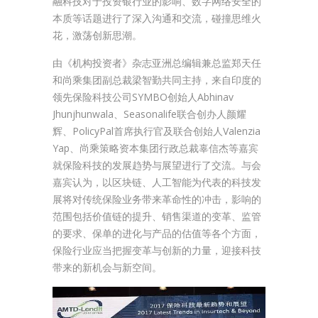
融科技对于投资银行业的影响、数字网络安全的
本质等话题进行了深入沟通和交流，碰撞思维火
花，激荡创新思潮。
由《机构投资者》杂志亚洲总编辑兼总监郑天任
和尚乘集团副总裁梁智勤共同主持，来自印度的
领先保险科技公司SYMBO创始人Abhinav
Jhunjhunwala、Seasonalife联合创办人颜耀
辉、PolicyPal首席执行官及联合创始人Valenzia
Yap、尚乘策略资本集团行政总裁辜信杰等嘉宾
就保险科技的发展趋势与展望进行了交流。与会
嘉宾认为，以区块链、人工智能为代表的科技发
展将对传统保险业务带来革命性的冲击，影响的
范围包括价值链的提升、销售渠道的变革、监管
的要求、保单的进化与产品的估值等各个方面，
保险行业应当把握变革与创新的力量，迎接科技
带来的新机会与新空间。