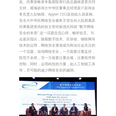
岚、尚乘策略资本集团联席行政总裁林彦君共同
主持，甫瀚咨询大中华区董事总经理及IT咨询业
务负责人彭铭楷、Appier CEO及创始人游直翰、
安永大中华区网络安全服务主管合伙人阮祺康及
尚乘集团资讯科技主管何振强共同就 “数字网络
安全的本质” 这一话题交流心得，畅所欲言。与
会嘉宾指出，随着数字技术、区块链、物联网等
技术的运用，网络安全逐渐成为商业社会关注的
一个话题，加强网络安全，一方面要注重监控，
防范于未然，另一方面要注重合规，注重程序和
控制，同时，运用科技的力量，如人工智能工具
等，尽可能的减少网络安全的漏洞。