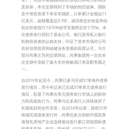
及担保，本次交易得到了市场的热烈追捧。国际
及中资投资者下单非常踊跃，订单累计金额达11
亿美元，超额覆盖达3.7倍，成功将定价收益率由
初步价格指引7.875%收窄至最终定价7.75%。本
次债券发行得到了基金公司、银行及等私人银行
机构投资者的认购支持，印证了资本市场对公司
良好信用资质和稳健业务发展的高度认可。与大
部分尚乘主导的交易类似，尚乘集团再一次在本
次交易中贡献了最大非价格敏感订单及配售额之
一。
自2016年起至今，尚乘已参与完成57单海外债券
发行项目，而今年以来已完成37单美元债券发行
项目，彰显了尚乘在美元债券发行市场上的影响
力和高效执行力。尚乘与众多发行人持续保持了
长期友好的合作关系，自2016年以来，除助力华
南城完成债券发行外，尚乘也多次协助中国及香
港领先房地产企业选择最佳发行窗口登陆国际债
权资本市场，包括：阳光城（000671.SZ）、中