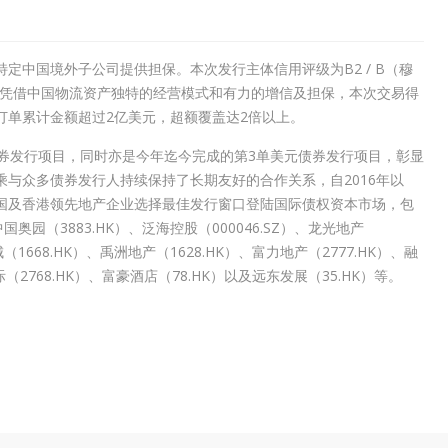
定中国境外子公司提供担保。本次发行主体信用评级为B2 / B（穆
。凭借中国物流资产独特的经营模式和有力的增信及担保，本次交易得
订单累计金额超过2亿美元，超额覆盖达2倍以上。
券发行项目，同时亦是今年迄今完成的第3单美元债券发行项目，彰显
与众多债券发行人持续保持了长期友好的合作关系，自2016年以
国及香港领先地产企业选择最佳发行窗口登陆国际债权资本市场，包
中国奥园（3883.HK）、泛海控股（000046.SZ）、龙光地产
（1668.HK）、禹洲地产（1628.HK）、富力地产（2777.HK）、融
际（2768.HK）、富豪酒店（78.HK）以及远东发展（35.HK）等。