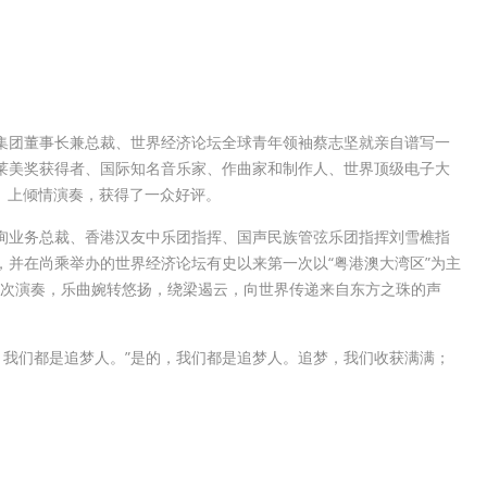
集团董事长兼总裁、世界经济论坛全球青年领袖蔡志坚就亲自谱写一
莱美奖获得者、国际知名音乐家、作曲家和制作人、世界顶级电子大
之夜』上倾情演奏，获得了一众好评。
询业务总裁、香港汉友中乐团指挥、国声民族管弦乐团指挥刘雪樵指
并在尚乘举办的世界经济论坛有史以来第一次以“粤港澳大湾区”为主
首次演奏，乐曲婉转悠扬，绕梁遏云，向世界传递来自东方之珠的声
跑，我们都是追梦人。”是的，我们都是追梦人。追梦，我们收获满满；