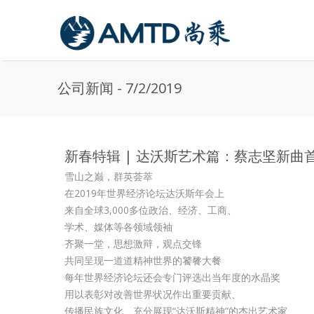
Skip to main content
公司新闻 - 7/2/2019
新春特辑 | 达沃斯艺术篇：蔡志坚新
雪山之巅，群英荟萃
在2019年世界经济论坛达沃斯年会上
来自全球3,000多位政治、经济、工商、
学术、媒体等各领域领袖
齐聚一堂，思想激辩，观点交锋
共同呈现一道道精神世界的饕餮大餐
每年世界经济论坛还会专门评选出当年度的水晶奖
用以表彰对改善世界状况作出重要贡献、
传播民族文化、充分展现“达沃斯精神”的杰出艺术家