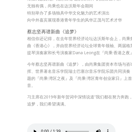
无独有偶，尚乘也在达沃斯年会期间
特别举办了多场独具中华文化魅力的艺术演出
向中外嘉宾展现香港青年学生的风华正茂与艺术才华
蔡志坚再谱新曲《追梦》
相信你还记得，在去年世界经济论坛达沃斯年会上，尚乘
曲《香港心》，并由世界经济论坛全球青年领袖、两届格
提琴演奏家和长号演奏家Dana Leong在『尚乘·香港
今年蔡志坚再谱新曲《追梦》，由尚乘集团资本市场与咨
挥、世界著名音乐学院瑞士巴塞尔音乐学院乐团共同演奏，
题的『尚乘·湾区之夜』及『尚乘·湾区青年创业家日』上
音。
习主席在2019年新年贺词中深情说道“我们都在努力奔
追梦，我们希望满满。